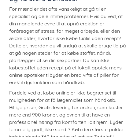
For mænd er det ofte vanskeligt at gå til en
specialist og dele intime problemer. Hvis du ved, at
din manglende evne til at opnå erektion er
forårsaget af stress, for meget arbejde, eller den
ældre alder, hvorfor ikke købe Cialis uden recept?
Dette er, hvordan du vil undgå at skulle bruge tid på
at gå nogen steder for at købe stoffet, når du
planlægger at se din sexpartner. Du kan ikke
købestoffet uden recept på et lokalt apotek mens
online apoteker tilbyder en bred vifte af piller for
erektil dysfunktion som håndkøb.
Fordele ved at købe online er ikke begrænset til
muligheden for at få lægemidlet som håndkøb.
Billige priser, Gratis levering for ordren, som koster
mere end 900 kroner, og evnen til at have en
professionel høring fra komforten i dit hjem. Lyder
temmelig godt, ikke sandt? Køb den største pakke
indeholdende 360 tabletter af enhver Tadalafil