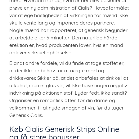
mere. Hvordan tror du, hvorfor det blev besluttet at
prøve en ny administration af Cialis? Hovedformålet
var at øge hastigheden af ​​virkningen for mænd ikke
skulle vente lang og imponere deres partnere.
Nogle mænd har rapporteret, at generisk begynder
at arbejde efter 5 minutter! Den naturlige hårde
erektion er, hvad producenten lover, hvis en mand
oplever seksuel ophidselse.
Blandt andre fordele, vil du finde at tage stoffet er,
at der ikke er behov for at nægte mad og
drikkevarer. Sikker på, at det anbefales at drikke lidt
alkohol, men et glas vin, vil ikke have nogen negativ
indvirkning på aktionen stof. Lyder fedt, ikke sandt?
Organiser en romantisk aften for din dame og
velkommen til at nyde smagen af vin, før du tager
Generisk Cialis.
Køb Cialis Generisk Strips Online
og få store bonusser