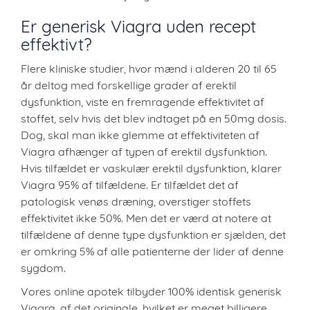
Er generisk Viagra uden recept
effektivt?
Flere kliniske studier, hvor mænd i alderen 20 til 65
år deltog med forskellige grader af erektil
dysfunktion, viste en fremragende effektivitet af
stoffet, selv hvis det blev indtaget på en 50mg dosis.
Dog, skal man ikke glemme at effektiviteten af
Viagra afhænger af typen af erektil dysfunktion.
Hvis tilfældet er vaskulær erektil dysfunktion, klarer
Viagra 95% af tilfældene. Er tilfældet det af
patologisk venøs dræning, overstiger stoffets
effektivitet ikke 50%. Men det er værd at notere at
tilfældene af denne type dysfunktion er sjælden, det
er omkring 5% af alle patienterne der lider af denne
sygdom.
Vores online apotek tilbyder 100% identisk generisk
Viagra, af det originale, hvilket er meget billigere.