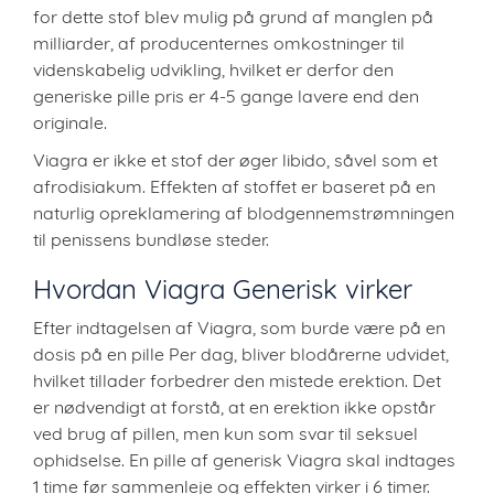
for dette stof blev mulig på grund af manglen på
milliarder, af producenternes omkostninger til
videnskabelig udvikling, hvilket er derfor den
generiske pille pris er 4-5 gange lavere end den
originale.
Viagra er ikke et stof der øger libido, såvel som et
afrodisiakum. Effekten af stoffet er baseret på en
naturlig opreklamering af blodgennemstrømningen
til penissens bundløse steder.
Hvordan Viagra Generisk virker
Efter indtagelsen af Viagra, som burde være på en
dosis på en pille Per dag, bliver blodårerne udvidet,
hvilket tillader forbedrer den mistede erektion. Det
er nødvendigt at forstå, at en erektion ikke opstår
ved brug af pillen, men kun som svar til seksuel
ophidselse. En pille af generisk Viagra skal indtages
1 time før sammenleje og effekten virker i 6 timer.