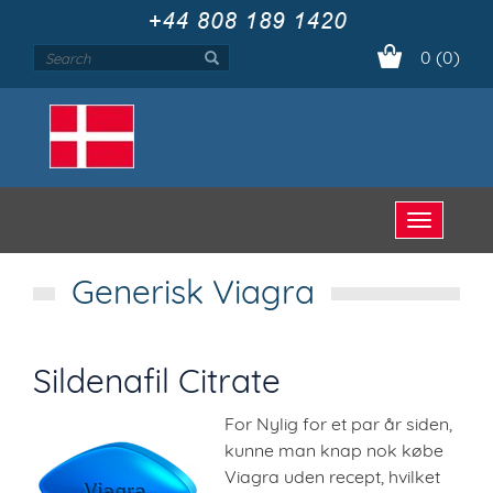
0 (0)
Open
menu
Generisk Viagra
Sildenafil Citrate
For Nylig for et par år siden,
kunne man knap nok købe
Viagra uden recept, hvilket